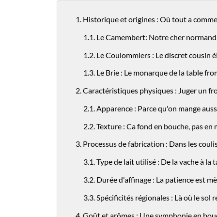
1. Historique et origines : Où tout a comme
1.1. Le Camembert: Notre cher normand
1.2. Le Coulommiers : Le discret cousin 
1.3. Le Brie : Le monarque de la table fro
2. Caractéristiques physiques : Juger un f
2.1. Apparence : Parce qu'on mange aussi
2.2. Texture : Ca fond en bouche, pas en 
3. Processus de fabrication : Dans les couli
3.1. Type de lait utilisé : De la vache à la 
3.2. Durée d'affinage : La patience est mè
3.3. Spécificités régionales : Là où le sol 
4. Goût et arômes : Une symphonie en bou