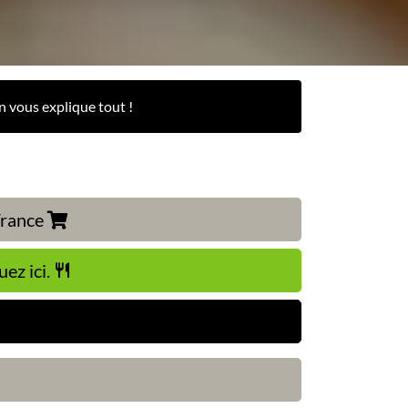
n vous explique tout !
 France
uez ici.