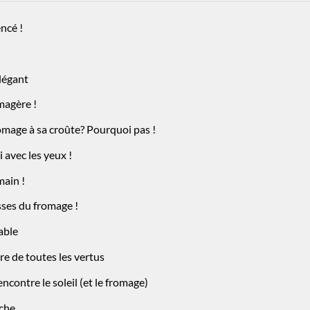
ncé !
élégant
magère !
romage à sa croûte? Pourquoi pas !
 avec les yeux !
main !
sses du fromage !
table
re de toutes les vertus
rencontre le soleil (et le fromage)
che