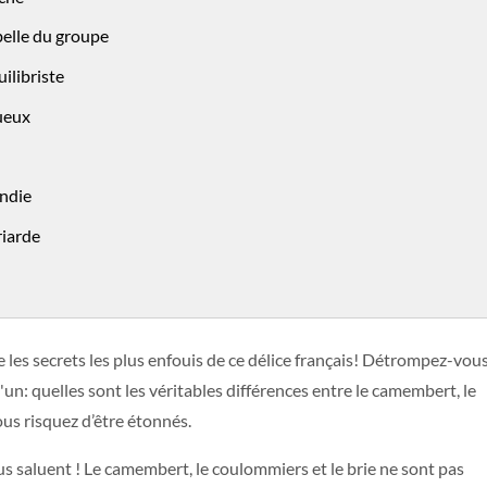
belle du groupe
uilibriste
tueux
ndie
riarde
les secrets les plus enfouis de ce délice français! Détrompez-vous
'un: quelles sont les véritables différences entre le camembert, le
ous risquez d’être étonnés.
us saluent ! Le camembert, le coulommiers et le brie ne sont pas