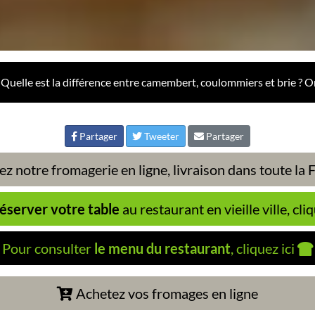
Quelle est la différence entre camembert, coulommiers et brie ? O
Partager
Tweeter
Partager
z notre fromagerie en ligne, livraison dans toute la
éserver votre table
au restaurant en vieille ville, cliq
Pour consulter
le menu du restaurant
, cliquez ici
Achetez vos fromages en ligne