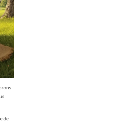
dorons
ous
ge de