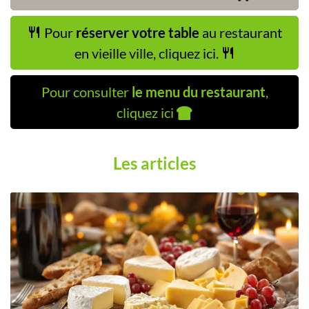
Pour
réserver votre table
au restaurant
en vieille ville, cliquez ici.
Pour consulter
le menu du restaurant
,
cliquez ici
Les articles