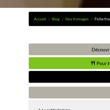
Accueil
Blog
Nos fromages
Fiche fr
Découvre
Pour
r
1. La petite histoire