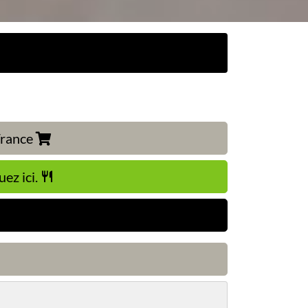
 France
uez ici.