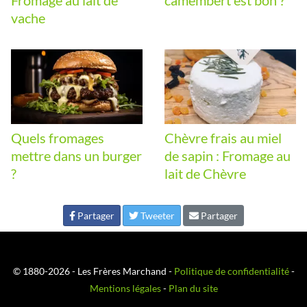
Fromage au lait de
camembert est bon ?
vache
Quels fromages
Chèvre frais au miel
mettre dans un burger
de sapin : Fromage au
?
lait de Chèvre
Partager
Tweeter
Partager
© 1880-2026 - Les Frères Marchand -
Politique de confidentialité
-
Mentions légales
-
Plan du site