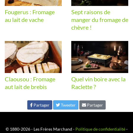
Fougerus : Fromage
Sept raisons de
au lait de vache
manger du fromage de
chèvre !
Claousou : Fromage
Quel vin boire avec la
aut lait de brebis
Raclette ?
Partager
Tweeter
Partager
© 1880-2026 - Les Frères Marchand -
Politique de confidentialité
-