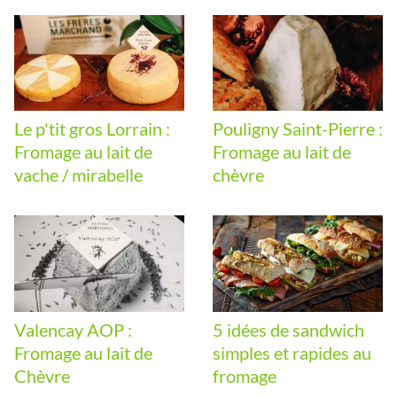
Le p'tit gros Lorrain :
Pouligny Saint-Pierre :
Fromage au lait de
Fromage au lait de
vache / mirabelle
chèvre
Valencay AOP :
5 idées de sandwich
Fromage au lait de
simples et rapides au
Chèvre
fromage