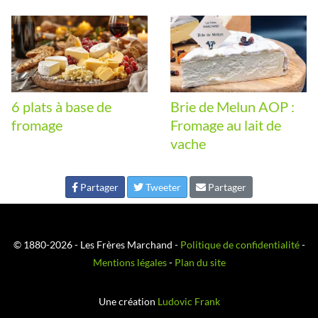
6 plats à base de
Brie de Melun AOP :
fromage
Fromage au lait de
vache
Partager
Tweeter
Partager
© 1880-2026 - Les Frères Marchand -
Politique de confidentialité
-
Mentions légales
-
Plan du site
Une création
Ludovic Frank