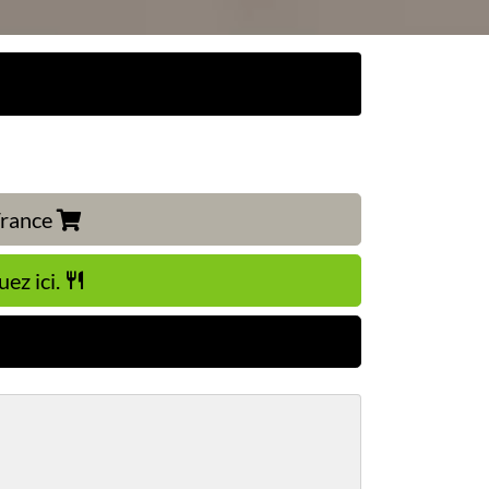
 France
uez ici.