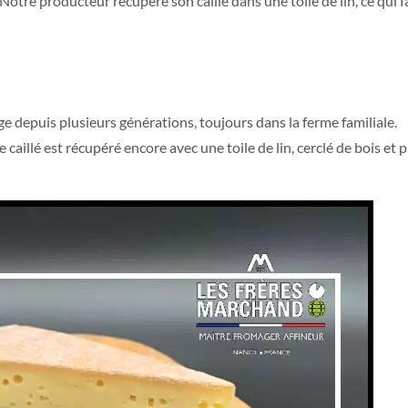
 Notre producteur récupère son caillé dans une toile de lin, ce qui f
ge depuis plusieurs générations, toujours dans la ferme familiale.
aillé est récupéré encore avec une toile de lin, cerclé de bois et p