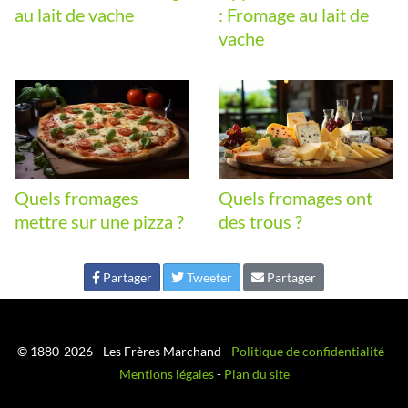
au lait de vache
: Fromage au lait de
vache
Quels fromages
Quels fromages ont
mettre sur une pizza ?
des trous ?
Partager
Tweeter
Partager
© 1880-2026 - Les Frères Marchand -
Politique de confidentialité
-
Mentions légales
-
Plan du site