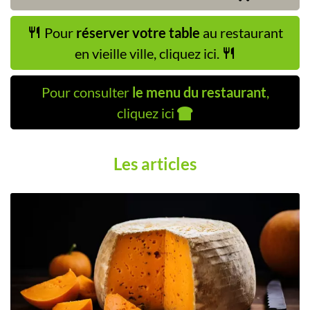
Pour
réserver votre table
au restaurant
en vieille ville, cliquez ici.
Pour consulter
le menu du restaurant
,
cliquez ici
Les articles